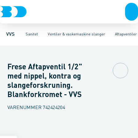
Rør & fittings
Toiletter, sæder og cisterner
Servanteventiler
Pressfittings & rør
Stopventiler & kuglehaner
Vaske
Kuglehaner & ventiler
Armaturer
Aftapventiler & s
Brusere
Baderum
Afløb 
VVS
Sanitet
Ventiler & vaskemaskine slanger
Aftapventile
Frese Aftapventil 1/2"
med nippel, kontra og
slangeforskruning.
Blankforkromet - VVS
VARENUMMER
742424204