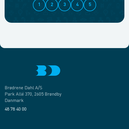
1
2
3
4
5
Brødrene Dahl A/S
Park Allé 370, 2605 Brøndby
Danmark
48 78 40 00