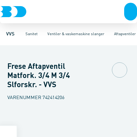
Rør & fittings
Toiletter, sæder og cisterner
Servanteventiler
Pressfittings & rør
Stopventiler & kuglehaner
Vaske
Kuglehaner & ventiler
Armaturer
Aftapventiler & s
Brusere
Baderum
Afløb 
VVS
Sanitet
Ventiler & vaskemaskine slanger
Aftapventile
Frese Aftapventil
Matfork. 3/4 M 3/4
Slforskr. - VVS
VARENUMMER
742414206