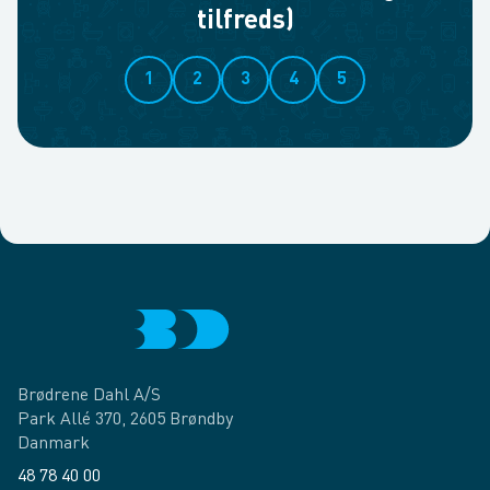
tilfreds)
1
2
3
4
5
Brødrene Dahl A/S
Park Allé 370, 2605 Brøndby
Danmark
48 78 40 00