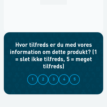
Hvor tilfreds er du med vores
information om dette produkt? (1
= slet ikke tilfreds, 5 = meget
tilfreds)
1
2
3
4
5