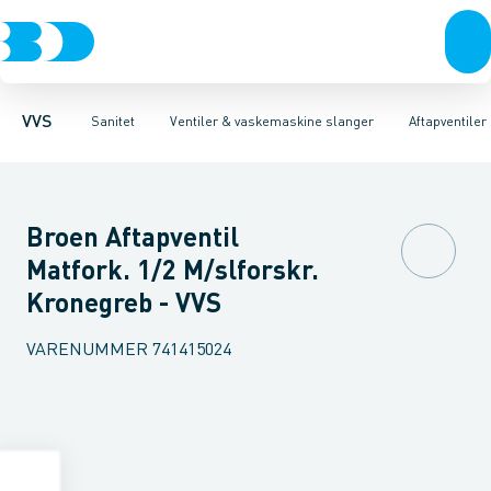
Rør & fittings
Toiletter, sæder og cisterner
Servanteventiler
Pressfittings & rør
Stopventiler & kuglehaner
Vaske
Kuglehaner & ventiler
Armaturer
Aftapventiler & s
Brusere
Baderum
Afløb 
VVS
Sanitet
Ventiler & vaskemaskine slanger
Aftapventile
Broen Aftapventil
Matfork. 1/2 M/slforskr.
Kronegreb - VVS
VARENUMMER
741415024