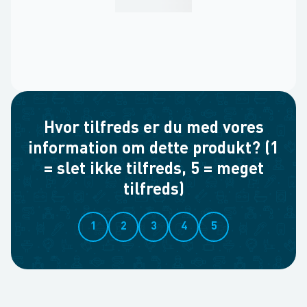
Hvor tilfreds er du med vores
information om dette produkt? (1
= slet ikke tilfreds, 5 = meget
tilfreds)
1
2
3
4
5