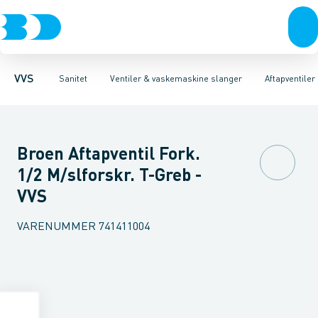
Rør & fittings
Toiletter, sæder og cisterner
Servanteventiler
Pressfittings & rør
Stopventiler & kuglehaner
Vaske
Kuglehaner & ventiler
Armaturer
Aftapventiler & s
Brusere
Baderum
Afløb 
VVS
Sanitet
Ventiler & vaskemaskine slanger
Aftapventile
Broen Aftapventil Fork.
1/2 M/slforskr. T-Greb -
VVS
VARENUMMER
741411004