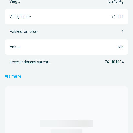
Vægt
:
0,245 Kg
Varegruppe
:
74-611
Pakkestørrelse
:
1
Enhed
:
stk
Leverandørens varenr.
:
741101004
Vis mere