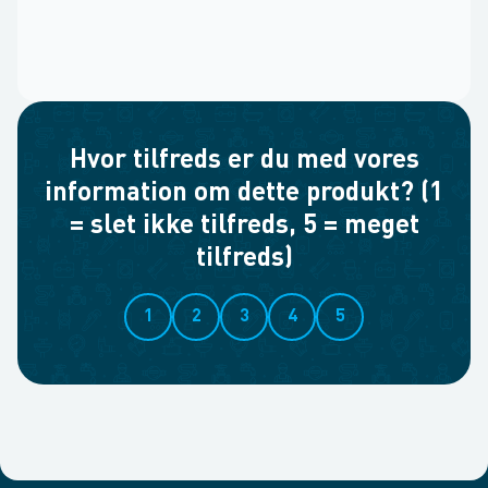
Hvor tilfreds er du med vores
information om dette produkt? (1
= slet ikke tilfreds, 5 = meget
tilfreds)
1
2
3
4
5