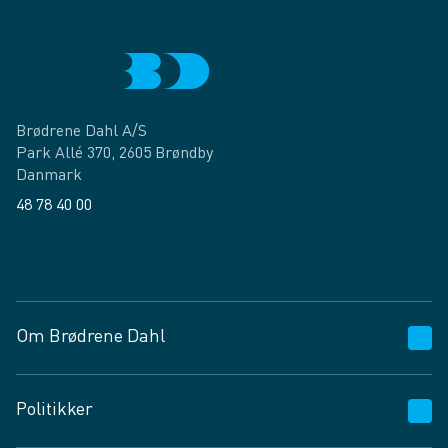
Brødrene Dahl A/S
Park Allé 370, 2605 Brøndby
Danmark
48 78 40 00
Facebook
LinkedIn
Om Brødrene Dahl
Kundeservice
Politikker
Vagttelefon 30 10 89 89