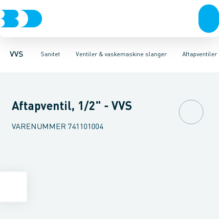
Rør & fittings
Toiletter, sæder og cisterner
Servanteventiler
Pressfittings & rør
Stopventiler & kuglehaner
Vaske
Kuglehaner & ventiler
Armaturer
Aftapventiler & s
Brusere
Baderum
Afløb 
VVS
Sanitet
Ventiler & vaskemaskine slanger
Aftapventile
Aftapventil, 1/2" - VVS
VARENUMMER
741101004