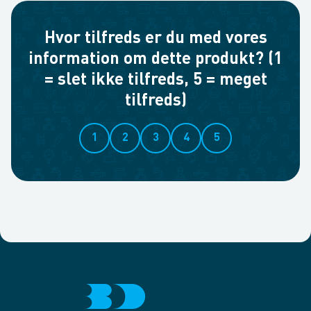
Hvor tilfreds er du med vores
information om dette produkt? (1
= slet ikke tilfreds, 5 = meget
tilfreds)
1
2
3
4
5