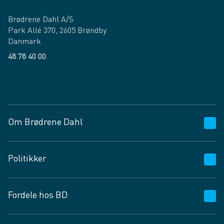
Brødrene Dahl A/S
Park Allé 370, 2605 Brøndby
Danmark
48 78 40 00
Facebook
LinkedIn
Om Brødrene Dahl
Kundeservice
Politikker
Vagttelefon 30 10 89 89
Spørgsmål og svar
Salgs- og leveringsbetingelser
Fordele hos BD
Job og karriere
Privatlivspolitik
Fødevarekontrolrapport
Cookies
24/7