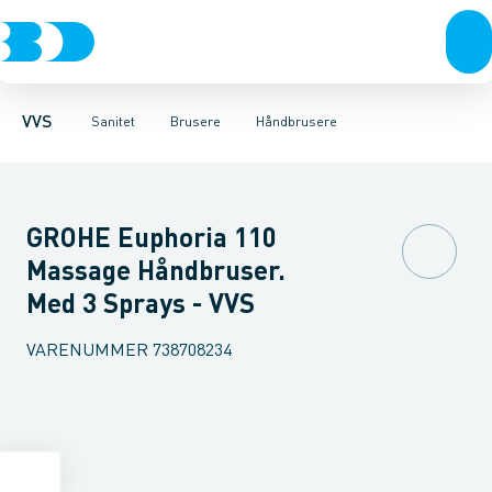
Rør & fittings
Toiletter, sæder og cisterner
Håndbrusere
Bruseslanger
Pressfittings & rør
Brusesæt
Vaske
Kuglehaner & ventiler
Armaturer
Brusestænger
Brusere
Hovedbru
Baderum
Afløb 
VVS
Sanitet
Brusere
Håndbrusere
GROHE Euphoria 110
Massage Håndbruser.
Med 3 Sprays - VVS
VARENUMMER
738708234