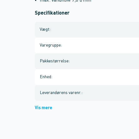
max. vandflow 7,6 l/min
Specifikationer
Vægt
:
Varegruppe
:
Pakkestørrelse
:
Enhed
:
Leverandørens varenr.
:
Vis mere