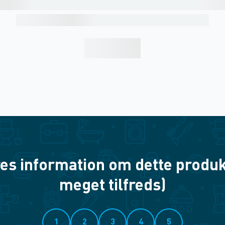
es information om dette produkt? 
meget tilfreds)
1
2
3
4
5