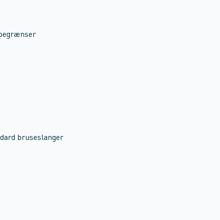
sbegrænser
ndard bruseslanger