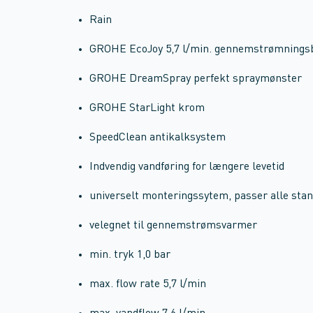
Rain
GROHE EcoJoy 5,7 l/min. gennemstrømning
GROHE DreamSpray perfekt spraymønster
GROHE StarLight krom
SpeedClean antikalksystem
Indvendig vandføring for længere levetid
universelt monteringssytem, passer alle sta
velegnet til gennemstrømsvarmer
min. tryk 1,0 bar
max. flow rate 5,7 l/min