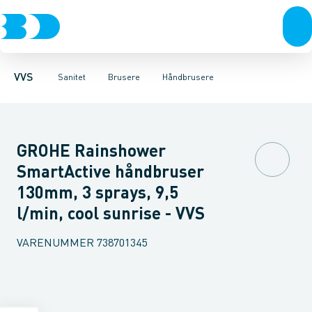
Rør & fittings
Toiletter, sæder og cisterner
Håndbrusere
Bruseslanger
Pressfittings & rør
Brusesæt
Vaske
Kuglehaner & ventiler
Armaturer
Brusestænger
Brusere
Hovedbru
Baderum
Afløb 
VVS
Sanitet
Brusere
Håndbrusere
GROHE Rainshower
SmartActive håndbruser
130mm, 3 sprays, 9,5
l/min, cool sunrise - VVS
VARENUMMER
738701345