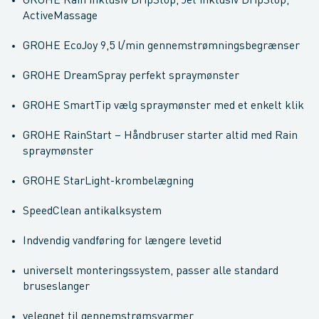
GROHE Rain inklusiv DripStop, Jet inklusiv DripStop,
ActiveMassage
GROHE EcoJoy 9,5 l/min gennemstrømningsbegrænser
GROHE DreamSpray perfekt spraymønster
GROHE SmartTip vælg spraymønster med et enkelt klik
GROHE RainStart – Håndbruser starter altid med Rain
spraymønster
GROHE StarLight-krombelægning
SpeedClean antikalksystem
Indvendig vandføring for længere levetid
universelt monteringssystem, passer alle standard
bruseslanger
velegnet til gennemstrømsvarmer