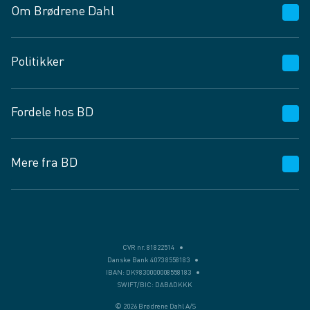
Om Brødrene Dahl
Kundeservice
Politikker
Vagttelefon 30 10 89 89
Spørgsmål og svar
Salgs- og leveringsbetingelser
Fordele hos BD
Job og karriere
Privatlivspolitik
Fødevarekontrolrapport
Cookies
24/7
Mere fra BD
Vilkår og betingelser
BD app
BD.dk services
Mit BD
Levering
BD+
Månedens tilbud
Bæredygtighed
CVR nr. 81822514
Danske Bank 4073 8558183
Egne varemærker
IBAN: DK9830000008558183
SWIFT/BIC: DABADKKK
Presse
© 2026 Brødrene Dahl A/S