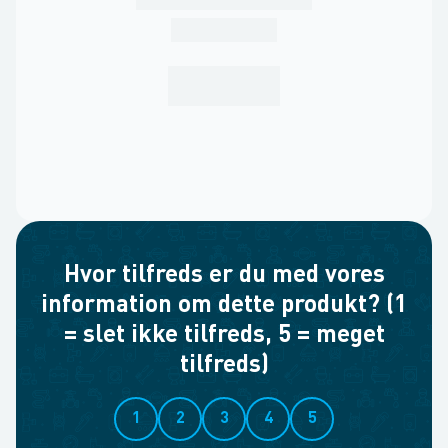
Hvor tilfreds er du med vores
information om dette produkt? (1
= slet ikke tilfreds, 5 = meget
tilfreds)
1
2
3
4
5