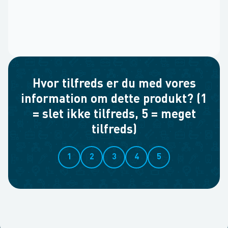
Hvor tilfreds er du med vores
information om dette produkt? (1
= slet ikke tilfreds, 5 = meget
tilfreds)
1
2
3
4
5