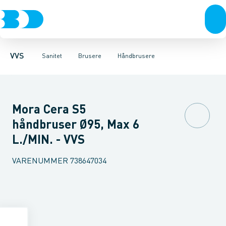
Rør & fittings
Toiletter, sæder og cisterner
Håndbrusere
Bruseslanger
Pressfittings & rør
Brusesæt
Vaske
Kuglehaner & ventiler
Armaturer
Brusestænger
Brusere
Hovedbru
Baderum
Afløb 
VVS
Sanitet
Brusere
Håndbrusere
Mora Cera S5
håndbruser Ø95, Max 6
L./MIN. - VVS
VARENUMMER
738647034