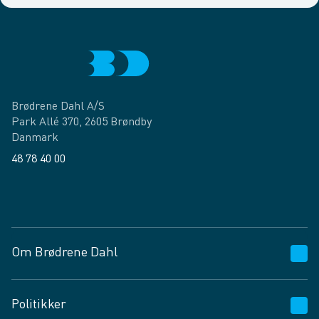
Brødrene Dahl A/S
Park Allé 370, 2605 Brøndby
Danmark
48 78 40 00
Facebook
LinkedIn
Om Brødrene Dahl
Kundeservice
Politikker
Vagttelefon 30 10 89 89