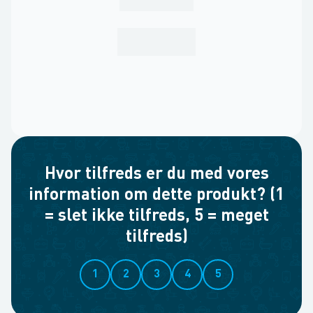
Hvor tilfreds er du med vores
information om dette produkt? (1
= slet ikke tilfreds, 5 = meget
tilfreds)
1
2
3
4
5