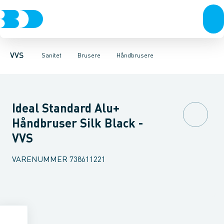
Rør & fittings
Toiletter, sæder og cisterner
Håndbrusere
Bruseslanger
Pressfittings & rør
Brusesæt
Vaske
Kuglehaner & ventiler
Armaturer
Brusestænger
Brusere
Hovedbru
Baderum
Afløb 
VVS
Sanitet
Brusere
Håndbrusere
Ideal Standard Alu+
Håndbruser Silk Black -
VVS
VARENUMMER
738611221