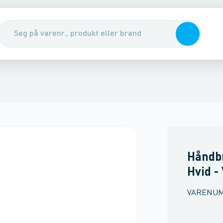
dbrusere
derums tilbehør
fløb & gulvafløb
Bruserør
Sanitet
Håndklæde radiatorer
Brusesystemer & pakker
Varme
Isolering
Luft & gas
Indbygningselementer & t
Brusesystemer til i
Rørophæng
Spr
Håndbr
Hvid -
VARENU