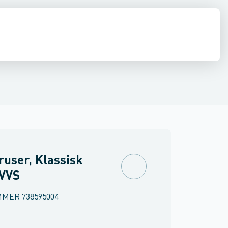
ilbehør
ndbygning
inkler
Brand
Ventiler & vaskemaskine slanger
Udendørsbrusere
Brusepaneler
Sidebrusere
Møbler
Spejle & lamper
Nødbruser
user, Klassisk
 VVS
MMER
738595004