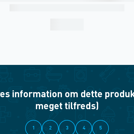
es information om dette produkt? 
meget tilfreds)
1
2
3
4
5