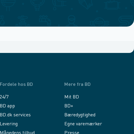
Fordele hos BD
Mere fra BD
24/7
Mit BD
BD app
BD+
BD.dk services
Bæredygtighed
Levering
Egne varemærker
Månedens tilbud
Presse