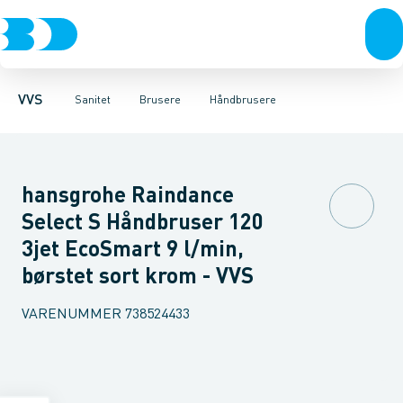
Rør & fittings
Toiletter, sæder og cisterner
Håndbrusere
Bruseslanger
Pressfittings & rør
Brusesæt
Vaske
Kuglehaner & ventiler
Armaturer
Brusestænger
Brusere
Hovedbru
Baderum
Afløb 
VVS
Sanitet
Brusere
Håndbrusere
hansgrohe Raindance
Select S Håndbruser 120
3jet EcoSmart 9 l/min,
børstet sort krom - VVS
VARENUMMER
738524433