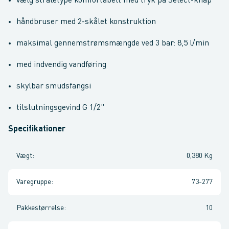
vælg stråletype komfortabelt med tryk på Select-knap
håndbruser med 2-skålet konstruktion
maksimal gennemstrømsmængde ved 3 bar: 8,5 l/min
med indvendig vandføring
skylbar smudsfangsi
tilslutningsgevind G 1/2"
Specifikationer
Vægt
:
0,380 Kg
Varegruppe
:
73-277
Pakkestørrelse
:
10