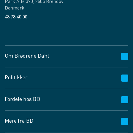
Park Allé 370, 2605 Brøndby
Danmark
48 78 40 00
Facebook
LinkedIn
Om Brødrene Dahl
Kundeservice
Politikker
Vagttelefon 30 10 89 89
Spørgsmål og svar
Salgs- og leveringsbetingelser
Fordele hos BD
Job og karriere
Privatlivspolitik
Fødevarekontrolrapport
Cookies
24/7
Mere fra BD
Vilkår og betingelser
BD app