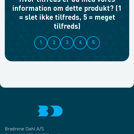
Hvor tilfreds er du med vores
information om dette produkt? (1
= slet ikke tilfreds, 5 = meget
tilfreds)
1
2
3
4
5
Brødrene Dahl A/S