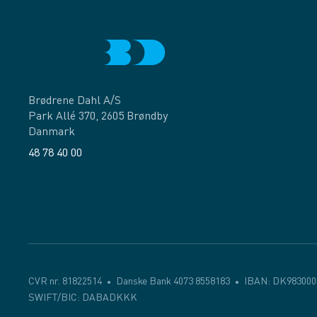
Brødrene Dahl A/S
Park Allé 370, 2605 Brøndby
Danmark
48 78 40 00
Facebook
LinkedIn
CVR nr. 81822514
Danske Bank 4073 8558183
IBAN: DK983000
SWIFT/BIC: DABADKKK