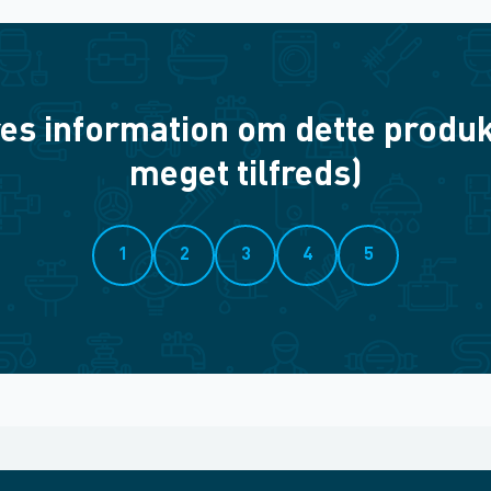
es information om dette produkt? 
meget tilfreds)
1
2
3
4
5