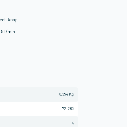
lect-knap
5 l/min
0,354 Kg
72-280
4