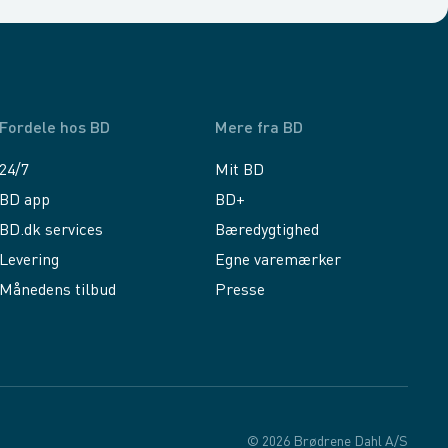
Fordele hos BD
Mere fra BD
24/7
Mit BD
BD app
BD+
BD.dk services
Bæredygtighed
Levering
Egne varemærker
Månedens tilbud
Presse
© 2026 Brødrene Dahl A/S