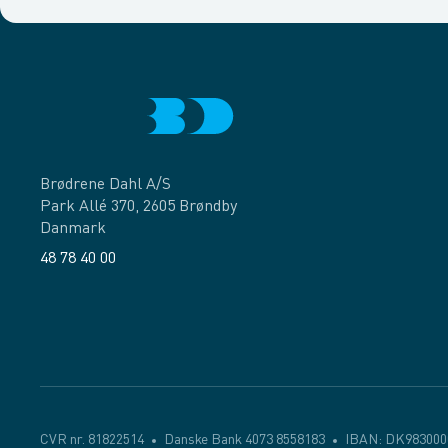
Brødrene Dahl A/S
Park Allé 370, 2605 Brøndby
Danmark
48 78 40 00
Facebook
LinkedIn
CVR nr. 81822514
Danske Bank 4073 8558183
IBAN: DK983000