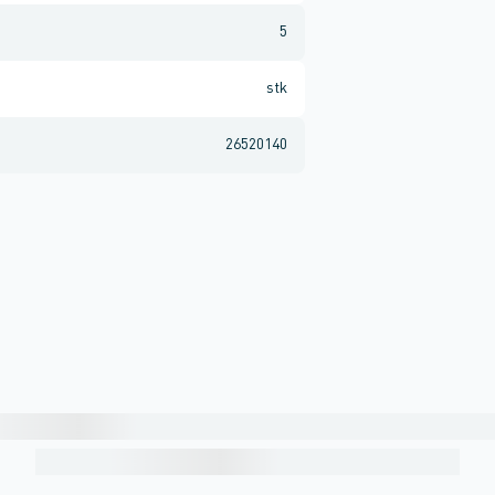
5
stk
26520140