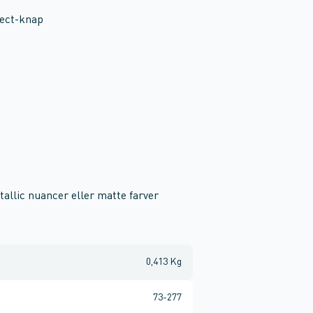
lect-knap
allic nuancer eller matte farver
0,413 Kg
73-277