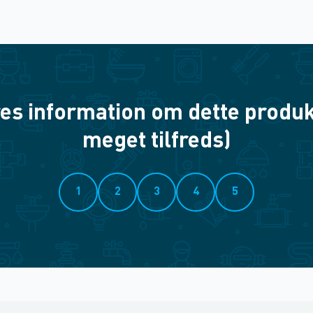
es information om dette produkt? 
meget tilfreds)
1
2
3
4
5