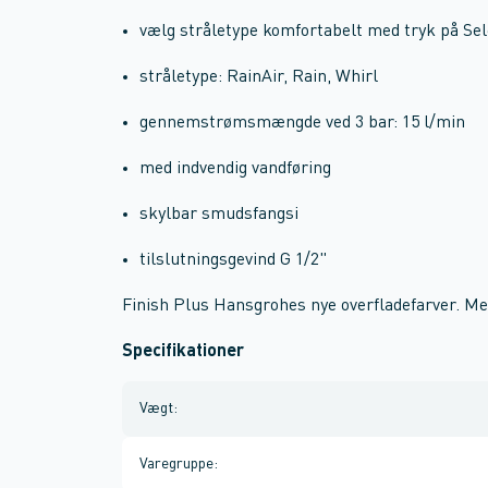
vælg stråletype komfortabelt med tryk på Se
stråletype: RainAir, Rain, Whirl
gennemstrømsmængde ved 3 bar: 15 l/min
med indvendig vandføring
skylbar smudsfangsi
tilslutningsgevind G 1/2"
Finish Plus Hansgrohes nye overfladefarver. Met
Specifikationer
Vægt
:
Varegruppe
: