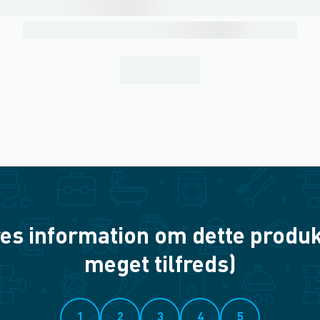
es information om dette produkt? 
meget tilfreds)
1
2
3
4
5