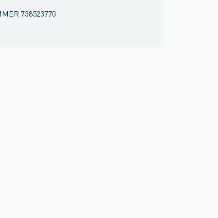
MMER
738523770