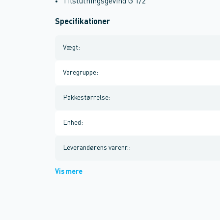
Tilslutningsgevind G 1/2"
Specifikationer
Vægt
:
Varegruppe
:
Pakkestørrelse
:
Enhed
:
Leverandørens varenr.
:
Vis mere