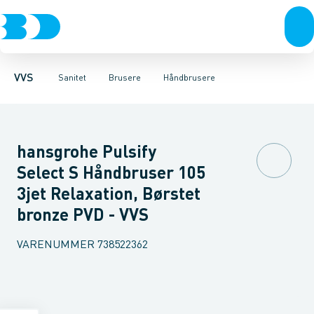
Rør & fittings
Toiletter, sæder og cisterner
Håndbrusere
Bruseslanger
Pressfittings & rør
Brusesæt
Vaske
Kuglehaner & ventiler
Armaturer
Brusestænger
Brusere
Hovedbru
Baderum
Afløb 
VVS
Sanitet
Brusere
Håndbrusere
hansgrohe Pulsify
Select S Håndbruser 105
3jet Relaxation, Børstet
bronze PVD - VVS
VARENUMMER
738522362