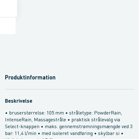
Produktinformation
Beskrivelse
• bruserstørrelse: 105 mm • stråletype: PowderRain,
IntenseRain, Massagestråle • praktisk strålevalg via
Select-knappen • maks. gennemstrømningsmængde ved 3
bar: 11,4 l/min • med isoleret vandføring • skylbar si •