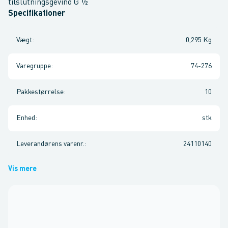
tilslutningsgevind G ½
Specifikationer
Vægt
:
0,295 Kg
Varegruppe
:
74-276
Pakkestørrelse
:
10
Enhed
:
stk
Leverandørens varenr.
:
24110140
Vis mere