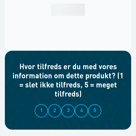
Hvor tilfreds er du med vores
information om dette produkt? (1
= slet ikke tilfreds, 5 = meget
tilfreds)
1
2
3
4
5