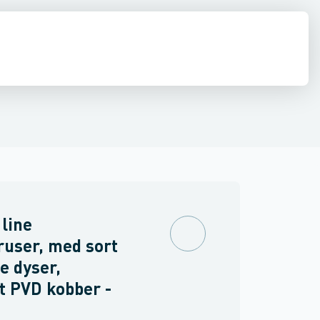
ilbehør
ndbygning
inkler
Brand
Ventiler & vaskemaskine slanger
Udendørsbrusere
Brusepaneler
Sidebrusere
Møbler
Spejle & lamper
Nødbruser
 line
user, med sort
ne dyser,
t PVD kobber -