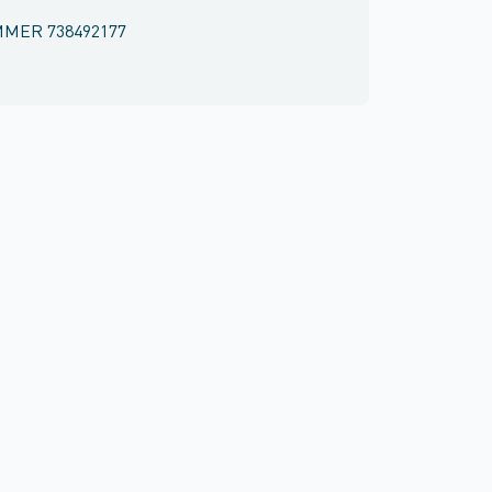
MMER
738492177