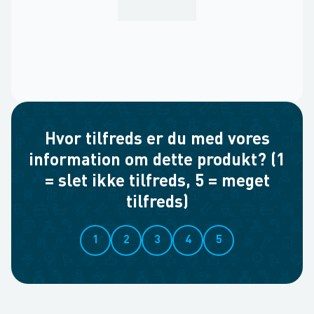
Hvor tilfreds er du med vores
information om dette produkt? (1
= slet ikke tilfreds, 5 = meget
tilfreds)
1
2
3
4
5