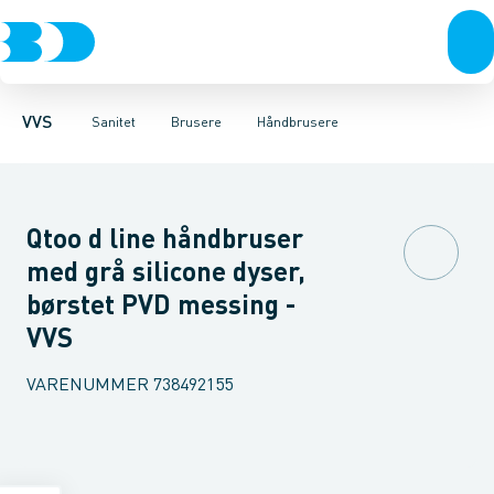
Rør & fittings
Toiletter, sæder og cisterner
Håndbrusere
Bruseslanger
Pressfittings & rør
Brusesæt
Vaske
Kuglehaner & ventiler
Armaturer
Brusestænger
Brusere
Hovedbru
Baderum
Afløb 
VVS
Sanitet
Brusere
Håndbrusere
Qtoo d line håndbruser
med grå silicone dyser,
børstet PVD messing -
VVS
VARENUMMER
738492155