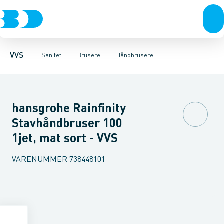
Rør & fittings
Toiletter, sæder og cisterner
Håndbrusere
Bruseslanger
Pressfittings & rør
Brusesæt
Vaske
Kuglehaner & ventiler
Armaturer
Brusestænger
Brusere
Hovedbru
Baderum
Afløb 
VVS
Sanitet
Brusere
Håndbrusere
hansgrohe Rainfinity
Stavhåndbruser 100
1jet, mat sort - VVS
VARENUMMER
738448101