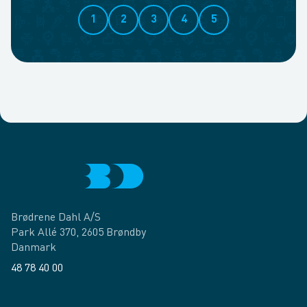
1
2
3
4
5
Brødrene Dahl A/S
Park Allé 370, 2605 Brøndby
Danmark
48 78 40 00