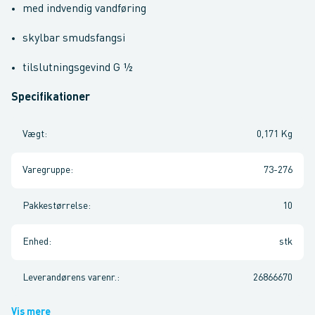
med indvendig vandføring
skylbar smudsfangsi
tilslutningsgevind G ½
Specifikationer
Vægt
:
0,171 Kg
Varegruppe
:
73-276
Pakkestørrelse
:
10
Enhed
:
stk
Leverandørens varenr.
:
26866670
Vis mere