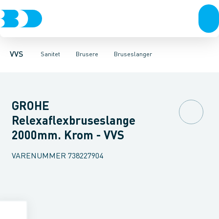
Rør & fittings
Toiletter, sæder og cisterner
Håndbrusere
Bruseslanger
Pressfittings & rør
Brusesæt
Vaske
Kuglehaner & ventiler
Armaturer
Brusestænger
Brusere
Hovedbru
Baderum
Afløb 
VVS
Sanitet
Brusere
Bruseslanger
GROHE
Relexaflexbruseslange
2000mm. Krom - VVS
VARENUMMER
738227904