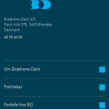
Brødrene Dahl A/S
Park Allé 370, 2605 Brøndby
Danmark
48 78 40 00
Facebook
LinkedIn
Om Brødrene Dahl
Kundeservice
Politikker
Vagttelefon 30 10 89 89
Spørgsmål og svar
Salgs- og leveringsbetingelser
Fordele hos BD
Job og karriere
Privatlivspolitik