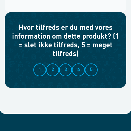
Hvor tilfreds er du med vores
information om dette produkt? (1
= slet ikke tilfreds, 5 = meget
tilfreds)
1
2
3
4
5