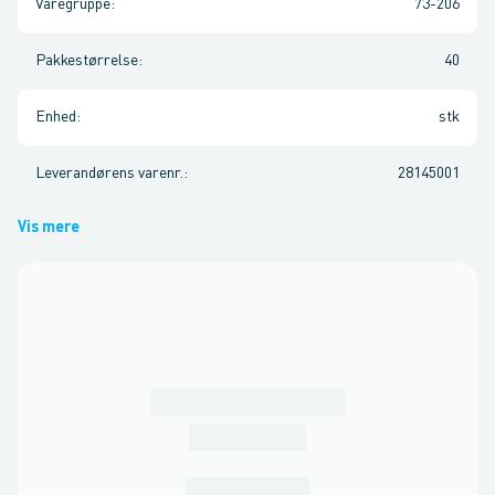
Varegruppe
:
73-206
Pakkestørrelse
:
40
Enhed
:
stk
Leverandørens varenr.
:
28145001
Vis mere