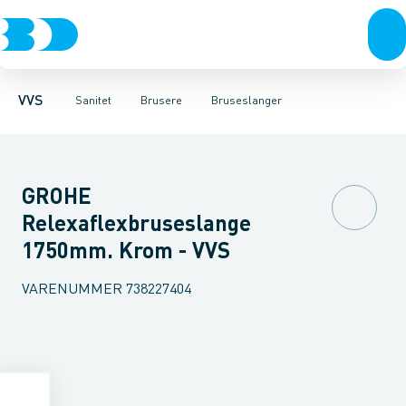
Rør & fittings
Toiletter, sæder og cisterner
Håndbrusere
Bruseslanger
Pressfittings & rør
Brusesæt
Vaske
Kuglehaner & ventiler
Armaturer
Brusestænger
Brusere
Hovedbru
Baderum
Afløb 
VVS
Sanitet
Brusere
Bruseslanger
GROHE
Relexaflexbruseslange
1750mm. Krom - VVS
VARENUMMER
738227404