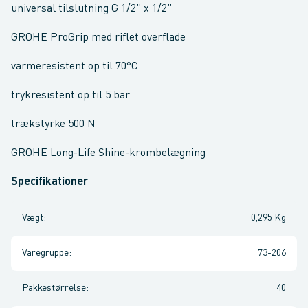
universal tilslutning G 1/2" x 1/2"
GROHE ProGrip med riflet overflade
varmeresistent op til 70°C
trykresistent op til 5 bar
trækstyrke 500 N
GROHE Long-Life Shine-krombelægning
Specifikationer
Vægt
:
0,295 Kg
Varegruppe
:
73-206
Pakkestørrelse
:
40