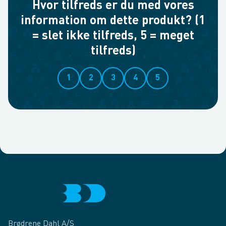
Hvor tilfreds er du med vores
information om dette produkt? (1
= slet ikke tilfreds, 5 = meget
tilfreds)
1
2
3
4
5
Brødrene Dahl A/S