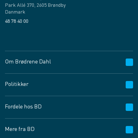
Park Allé 370, 2605 Brøndby
Danmark
48 78 40 00
Facebook
LinkedIn
Om Brødrene Dahl
Kundeservice
Politikker
Vagttelefon 30 10 89 89
Spørgsmål og svar
Salgs- og leveringsbetingelser
Fordele hos BD
Job og karriere
Privatlivspolitik
Fødevarekontrolrapport
Cookies
24/7
Mere fra BD
Vilkår og betingelser
BD app