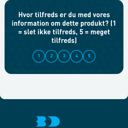
Hvor tilfreds er du med vores
information om dette produkt? (1
= slet ikke tilfreds, 5 = meget
tilfreds)
1
2
3
4
5