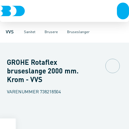
Rør & fittings
Toiletter, sæder og cisterner
Håndbrusere
Bruseslanger
Pressfittings & rør
Brusesæt
Vaske
Kuglehaner & ventiler
Armaturer
Brusestænger
Brusere
Hovedbru
Baderum
Afløb 
VVS
Sanitet
Brusere
Bruseslanger
GROHE Rotaflex
bruseslange 2000 mm.
Krom - VVS
VARENUMMER
738218504