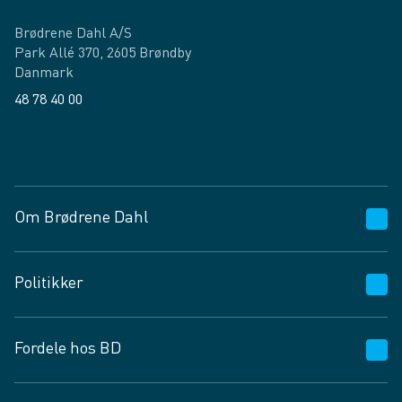
Brødrene Dahl A/S
Park Allé 370, 2605 Brøndby
Danmark
48 78 40 00
Facebook
LinkedIn
Om Brødrene Dahl
Kundeservice
Politikker
Vagttelefon 30 10 89 89
Spørgsmål og svar
Salgs- og leveringsbetingelser
Fordele hos BD
Job og karriere
Privatlivspolitik
Fødevarekontrolrapport
Cookies
24/7