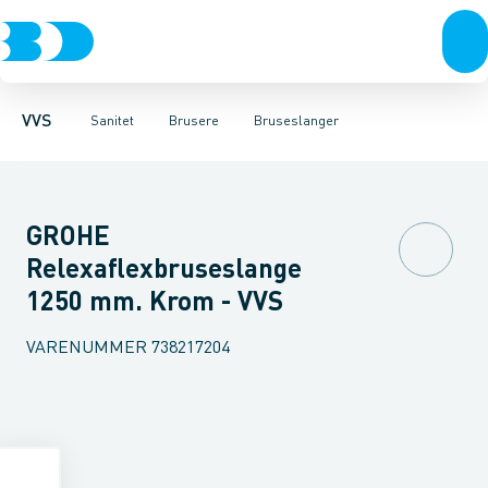
Rør & fittings
Toiletter, sæder og cisterner
Håndbrusere
Bruseslanger
Pressfittings & rør
Brusesæt
Vaske
Kuglehaner & ventiler
Armaturer
Brusestænger
Brusere
Hovedbru
Baderum
Afløb 
VVS
Sanitet
Brusere
Bruseslanger
GROHE
Relexaflexbruseslange
1250 mm. Krom - VVS
VARENUMMER
738217204