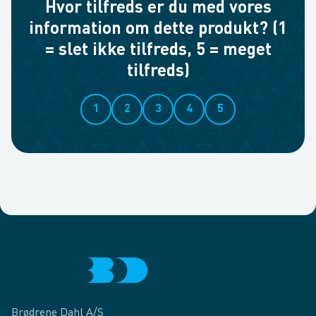
Hvor tilfreds er du med vores
information om dette produkt? (1
= slet ikke tilfreds, 5 = meget
tilfreds)
1
2
3
4
5
Brødrene Dahl A/S