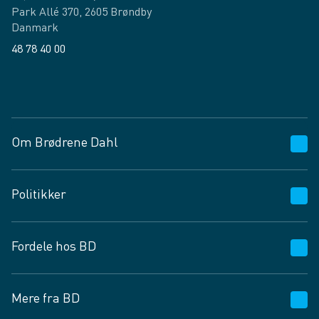
Park Allé 370, 2605 Brøndby
Danmark
48 78 40 00
Facebook
LinkedIn
Om Brødrene Dahl
Kundeservice
Politikker
Vagttelefon 30 10 89 89
Spørgsmål og svar
Salgs- og leveringsbetingelser
Fordele hos BD
Job og karriere
Privatlivspolitik
Fødevarekontrolrapport
Cookies
24/7
Mere fra BD
Vilkår og betingelser
BD app