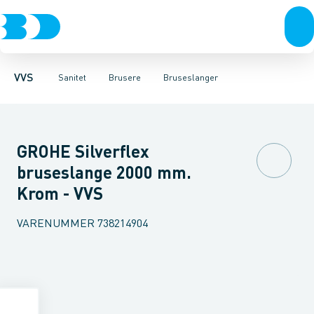
Rør & fittings
Toiletter, sæder og cisterner
Håndbrusere
Bruseslanger
Pressfittings & rør
Brusesæt
Vaske
Kuglehaner & ventiler
Armaturer
Brusestænger
Brusere
Hovedbru
Baderum
Afløb 
VVS
Sanitet
Brusere
Bruseslanger
GROHE Silverflex
bruseslange 2000 mm.
Krom - VVS
VARENUMMER
738214904