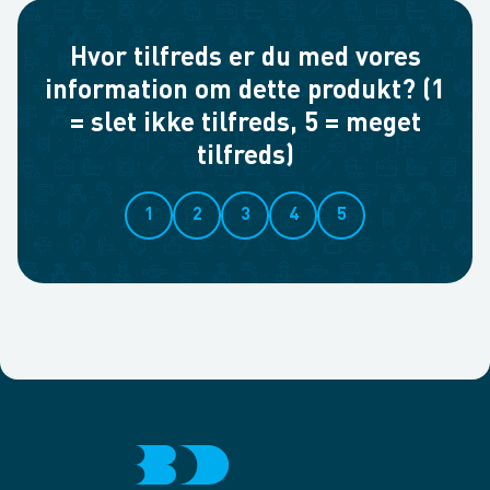
Hvor tilfreds er du med vores
information om dette produkt? (1
= slet ikke tilfreds, 5 = meget
tilfreds)
1
2
3
4
5