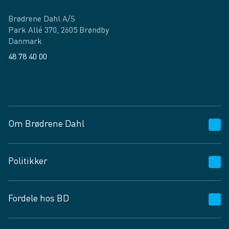
Brødrene Dahl A/S
Park Allé 370, 2605 Brøndby
Danmark
48 78 40 00
Facebook
LinkedIn
Om Brødrene Dahl
Kundeservice
Politikker
Vagttelefon 30 10 89 89
Spørgsmål og svar
Salgs- og leveringsbetingelser
Fordele hos BD
Job og karriere
Privatlivspolitik
Fødevarekontrolrapport
Cookies
24/7