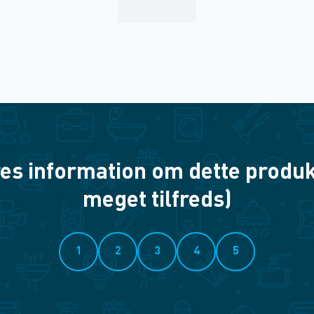
es information om dette produkt? 
meget tilfreds)
1
2
3
4
5