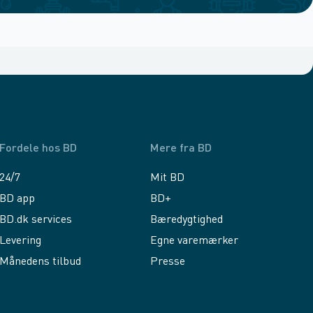
Fordele hos BD
Mere fra BD
24/7
Mit BD
BD app
BD+
BD.dk services
Bæredygtighed
Levering
Egne varemærker
Månedens tilbud
Presse