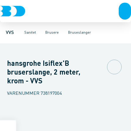
Rør & fittings
Toiletter, sæder og cisterner
Håndbrusere
Bruseslanger
Pressfittings & rør
Brusesæt
Vaske
Kuglehaner & ventiler
Armaturer
Brusestænger
Brusere
Hovedbru
Baderum
Afløb 
VVS
Sanitet
Brusere
Bruseslanger
hansgrohe Isiflex'B
bruserslange, 2 meter,
krom - VVS
VARENUMMER
738197004