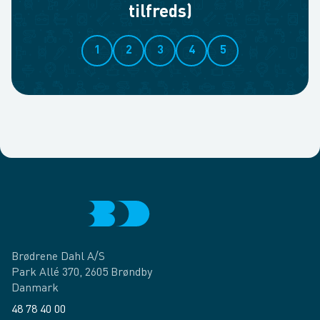
tilfreds)
1
2
3
4
5
Brødrene Dahl A/S
Park Allé 370, 2605 Brøndby
Danmark
48 78 40 00