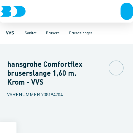
Rør & fittings
Toiletter, sæder og cisterner
Håndbrusere
Bruseslanger
Pressfittings & rør
Brusesæt
Vaske
Kuglehaner & ventiler
Armaturer
Brusestænger
Brusere
Hovedbru
Baderum
Afløb 
VVS
Sanitet
Brusere
Bruseslanger
hansgrohe Comfortflex
bruserslange 1,60 m.
Krom - VVS
VARENUMMER
738194204