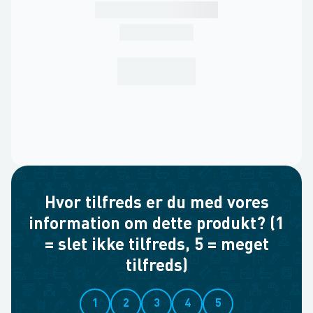
Hvor tilfreds er du med vores
information om dette produkt? (1
= slet ikke tilfreds, 5 = meget
tilfreds)
1
2
3
4
5