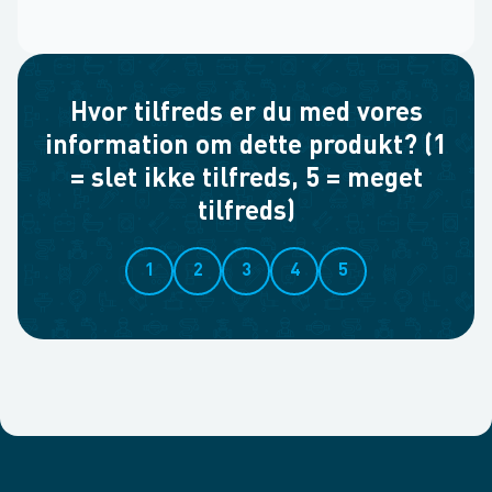
Hvor tilfreds er du med vores
information om dette produkt? (1
= slet ikke tilfreds, 5 = meget
tilfreds)
1
2
3
4
5