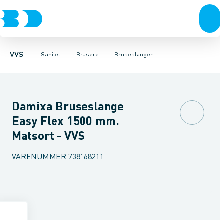
Rør & fittings
Toiletter, sæder og cisterner
Håndbrusere
Bruseslanger
Pressfittings & rør
Brusesæt
Vaske
Kuglehaner & ventiler
Armaturer
Brusestænger
Brusere
Hovedbru
Baderum
Afløb 
VVS
Sanitet
Brusere
Bruseslanger
Damixa Bruseslange
Easy Flex 1500 mm.
Matsort - VVS
VARENUMMER
738168211