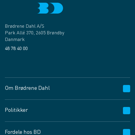
Brødrene Dahl A/S
Park Allé 370, 2605 Brøndby
Danmark
48 78 40 00
Facebook
LinkedIn
Om Brødrene Dahl
Kundeservice
Politikker
Vagttelefon 30 10 89 89
Spørgsmål og svar
Salgs- og leveringsbetingelser
Fordele hos BD
Job og karriere