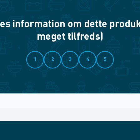
es information om dette produkt? 
meget tilfreds)
1
2
3
4
5