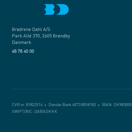
Brødrene Dahl A/S
Park Allé 370, 2605 Brøndby
Danmark
48 78 40 00
Facebook
LinkedIn
CVR nr. 81822514
Danske Bank 4073 8558183
IBAN: DK983000
SWIFT/BIC: DABADKKK