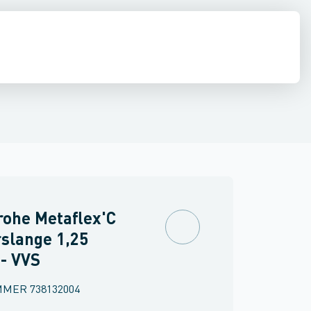
ilbehør
ndbygning
inkler
Brand
Ventiler & vaskemaskine slanger
Udendørsbrusere
Brusepaneler
Sidebrusere
Møbler
Spejle & lamper
Nødbruser
ohe Metaflex'C
slange 1,25
- VVS
MMER
738132004