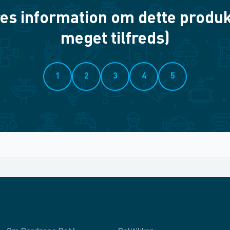
es information om dette produkt? 
meget tilfreds)
1
2
3
4
5