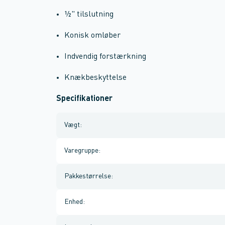
½" tilslutning
Konisk omløber
Indvendig forstærkning
Knækbeskyttelse
Specifikationer
Vægt
:
Varegruppe
:
Pakkestørrelse
:
Enhed
: