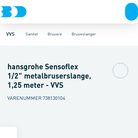
Rør & fittings
Toiletter, sæder og cisterner
Håndbrusere
Bruseslanger
Pressfittings & rør
Brusesæt
Vaske
Kuglehaner & ventiler
Armaturer
Brusestænger
Brusere
Hovedbru
Baderum
Afløb 
VVS
Sanitet
Brusere
Bruseslanger
hansgrohe Sensoflex
1/2" metalbruserslange,
1,25 meter - VVS
VARENUMMER
738130104