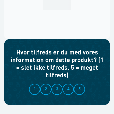
Hvor tilfreds er du med vores
information om dette produkt? (1
= slet ikke tilfreds, 5 = meget
tilfreds)
1
2
3
4
5