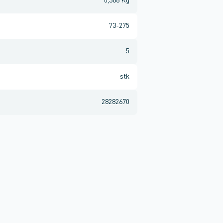
0,366 Kg
73-275
5
stk
28282670