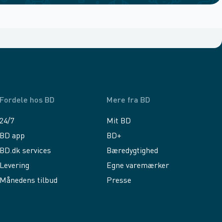
Fordele hos BD
Mere fra BD
24/7
Mit BD
BD app
BD+
BD.dk services
Bæredygtighed
Levering
Egne varemærker
Månedens tilbud
Presse