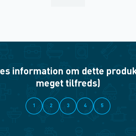
es information om dette produkt? 
meget tilfreds)
1
2
3
4
5