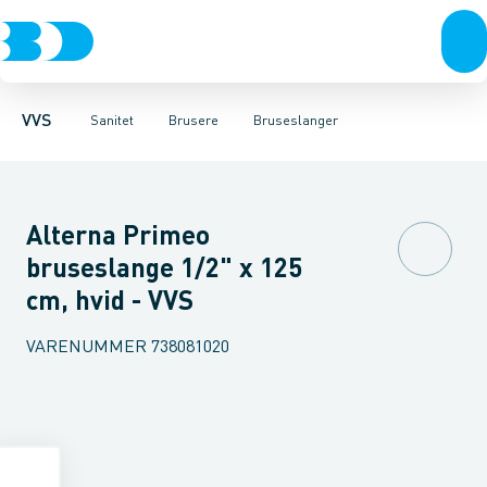
Rør & fittings
Toiletter, sæder og cisterner
Håndbrusere
Bruseslanger
Pressfittings & rør
Brusesæt
Vaske
Kuglehaner & ventiler
Armaturer
Brusestænger
Brusere
Hovedbru
Baderum
Afløb 
VVS
Sanitet
Brusere
Bruseslanger
Alterna Primeo
bruseslange 1/2" x 125
cm, hvid - VVS
VARENUMMER
738081020