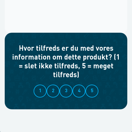
Hvor tilfreds er du med vores
information om dette produkt? (1
= slet ikke tilfreds, 5 = meget
tilfreds)
1
2
3
4
5