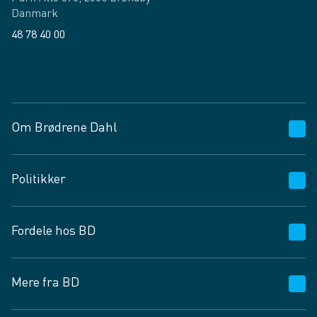
Danmark
48 78 40 00
Facebook
LinkedIn
Om Brødrene Dahl
Kundeservice
Politikker
Vagttelefon 30 10 89 89
Spørgsmål og svar
Salgs- og leveringsbetingelser
Fordele hos BD
Job og karriere
Privatlivspolitik
Fødevarekontrolrapport
Cookies
24/7
Mere fra BD
Vilkår og betingelser
BD app
BD.dk services