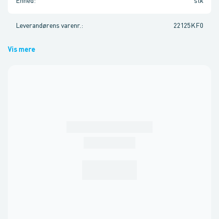
Enhed
:
stk
Leverandørens varenr.
:
22125KF0
Vis mere