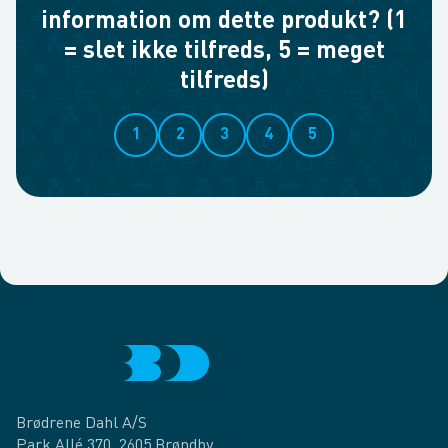
information om dette produkt? (1
= slet ikke tilfreds, 5 = meget
tilfreds)
1
2
3
4
5
Brødrene Dahl A/S
Park Allé 370, 2605 Brøndby