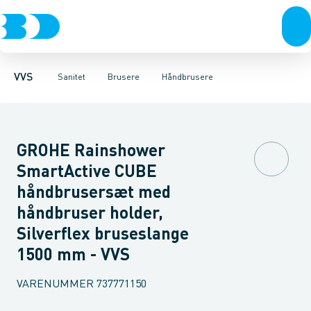
Rør & fittings
Toiletter, sæder og cisterner
Håndbrusere
Bruseslanger
Pressfittings & rør
Brusesæt
Vaske
Kuglehaner & ventiler
Armaturer
Brusestænger
Brusere
Hovedbru
Baderum
Afløb 
VVS
Sanitet
Brusere
Håndbrusere
GROHE Rainshower
SmartActive CUBE
håndbrusersæt med
håndbruser holder,
Silverflex bruseslange
1500 mm - VVS
VARENUMMER
737771150