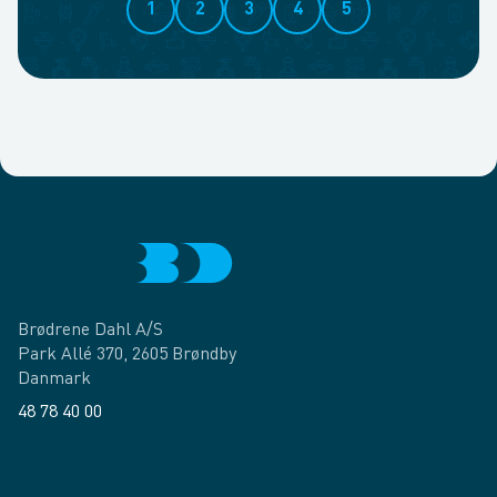
1
2
3
4
5
Brødrene Dahl A/S
Park Allé 370, 2605 Brøndby
Danmark
48 78 40 00
Facebook
LinkedIn