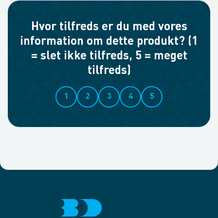
Hvor tilfreds er du med vores
information om dette produkt? (1
= slet ikke tilfreds, 5 = meget
tilfreds)
1
2
3
4
5