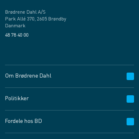
Brødrene Dahl A/S
Park Allé 370, 2605 Brøndby
Danmark
48 78 40 00
Facebook
LinkedIn
Om Brødrene Dahl
Kundeservice
Politikker
Vagttelefon 30 10 89 89
Spørgsmål og svar
Salgs- og leveringsbetingelser
Fordele hos BD
Job og karriere
Privatlivspolitik
Fødevarekontrolrapport
Cookies
24/7