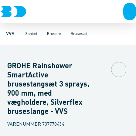
Rør & fittings
Toiletter, sæder og cisterner
Håndbrusere
Bruseslanger
Pressfittings & rør
Brusesæt
Vaske
Kuglehaner & ventiler
Armaturer
Brusestænger
Brusere
Hovedbru
Baderum
Afløb 
VVS
Sanitet
Brusere
Brusesæt
GROHE Rainshower
SmartActive
brusestangsæt 3 sprays,
900 mm, med
vægholdere, Silverflex
bruseslange - VVS
VARENUMMER
737770434