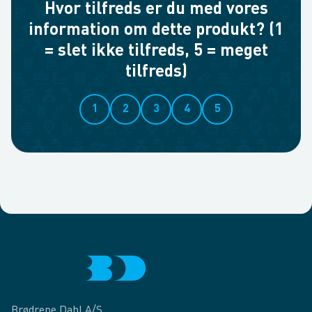
Hvor tilfreds er du med vores
information om dette produkt? (1
= slet ikke tilfreds, 5 = meget
tilfreds)
1
2
3
4
5
Brødrene Dahl A/S