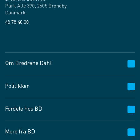
Park Allé 370, 2605 Brøndby
Danmark
48 78 40 00
Facebook
LinkedIn
Om Brødrene Dahl
Kundeservice
Politikker
Vagttelefon 30 10 89 89
Spørgsmål og svar
Salgs- og leveringsbetingelser
Fordele hos BD
Job og karriere
Privatlivspolitik
Fødevarekontrolrapport
Cookies
24/7
Mere fra BD
Vilkår og betingelser
BD app