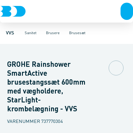
Rør & fittings
Toiletter, sæder og cisterner
Håndbrusere
Bruseslanger
Pressfittings & rør
Brusesæt
Vaske
Kuglehaner & ventiler
Armaturer
Brusestænger
Brusere
Hovedbru
Baderum
Afløb 
VVS
Sanitet
Brusere
Brusesæt
GROHE Rainshower
SmartActive
brusestangssæt 600mm
med vægholdere,
StarLight-
krombelægning - VVS
VARENUMMER
737770304