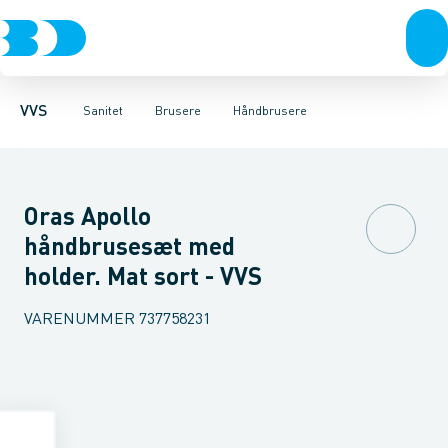
Rør & fittings
Toiletter, sæder og cisterner
Håndbrusere
Bruseslanger
Pressfittings & rør
Brusesæt
Vaske
Kuglehaner & ventiler
Armaturer
Brusestænger
Brusere
Hovedbru
Baderum
Afløb 
VVS
Sanitet
Brusere
Håndbrusere
Oras Apollo
håndbrusesæt med
holder. Mat sort - VVS
VARENUMMER
737758231