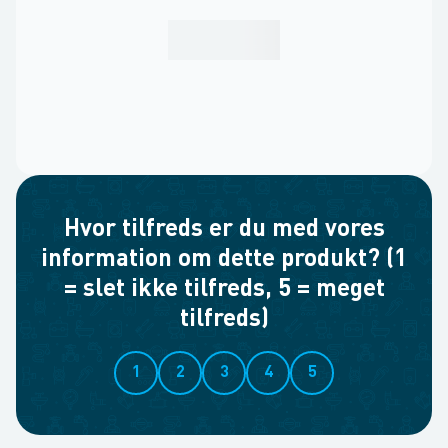
Hvor tilfreds er du med vores
information om dette produkt? (1
= slet ikke tilfreds, 5 = meget
tilfreds)
1
2
3
4
5