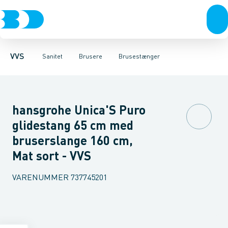
Rør & fittings
Toiletter, sæder og cisterner
Håndbrusere
Bruseslanger
Pressfittings & rør
Brusesæt
Vaske
Kuglehaner & ventiler
Armaturer
Brusestænger
Brusere
Hovedbru
Baderum
Afløb 
VVS
Sanitet
Brusere
Brusestænger
hansgrohe Unica'S Puro
glidestang 65 cm med
bruserslange 160 cm,
Mat sort - VVS
VARENUMMER
737745201