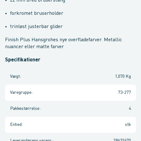
22 mm bred bruserstang
forkromet bruserholder
trinløst justerbar glider
Finish Plus Hansgrohes nye overfladefarver. Metallic
nuancer eller matte farver
Specifikationer
Vægt
:
1,070 Kg
Varegruppe
:
73-277
Pakkestørrelse
:
4
Enhed
:
stk
Leverandørens varenr.
:
28632670