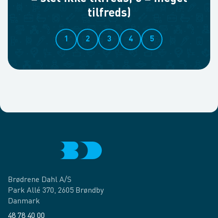
tilfreds)
1
2
3
4
5
Brødrene Dahl A/S
Park Allé 370, 2605 Brøndby
Danmark
48 78 40 00