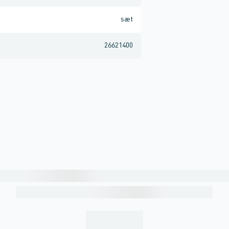
sæt
26621400