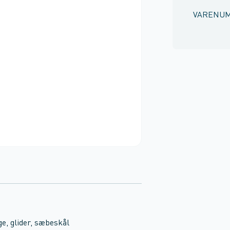
VARENU
e, glider, sæbeskål