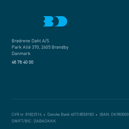
Brødrene Dahl A/S
Park Allé 370, 2605 Brøndby
Danmark
48 78 40 00
Facebook
LinkedIn
CVR nr. 81822514
Danske Bank 4073 8558183
IBAN: DK983000
SWIFT/BIC: DABADKKK