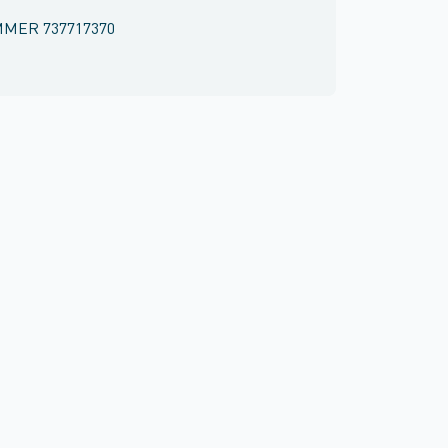
MMER
737717370