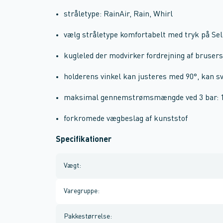
stråletype: RainAir, Rain, Whirl
vælg stråletype komfortabelt med tryk på S
kugleled der modvirker fordrejning af bruser
holderens vinkel kan justeres med 90°, kan sv
maksimal gennemstrømsmængde ved 3 bar: 1
forkromede vægbeslag af kunststof
Specifikationer
Vægt
:
Varegruppe
:
Pakkestørrelse
: