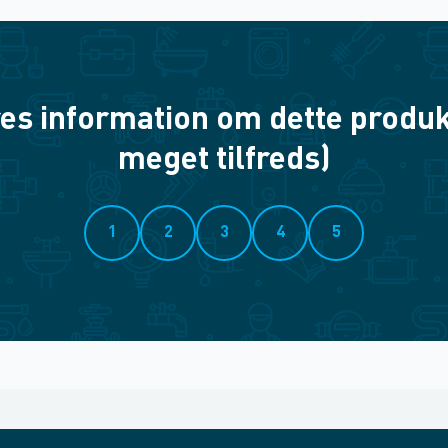
es information om dette produkt? 
meget tilfreds)
1
2
3
4
5