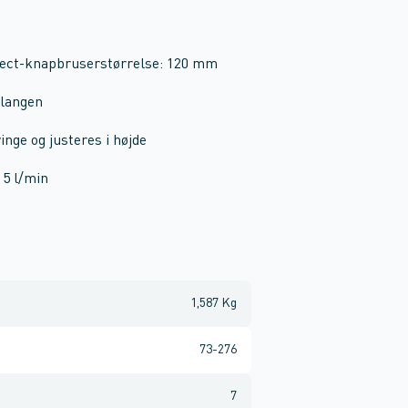
elect-knapbruserstørrelse: 120 mm
slangen
inge og justeres i højde
5 l/min
1,587 Kg
73-276
7