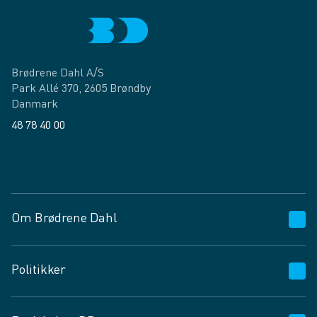
Brødrene Dahl A/S
Park Allé 370, 2605 Brøndby
Danmark
48 78 40 00
Facebook
LinkedIn
Om Brødrene Dahl
Kundeservice
Politikker
Vagttelefon 30 10 89 89
Spørgsmål og svar
Salgs- og leveringsbetingelser