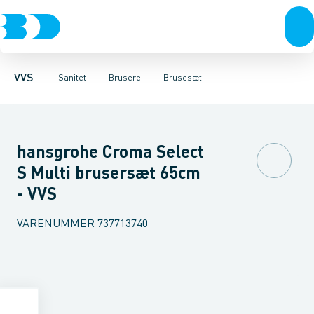
Rør & fittings
Toiletter, sæder og cisterner
Håndbrusere
Bruseslanger
Pressfittings & rør
Brusesæt
Vaske
Kuglehaner & ventiler
Armaturer
Brusestænger
Brusere
Hovedbru
Baderum
Afløb 
VVS
Sanitet
Brusere
Brusesæt
hansgrohe Croma Select
S Multi brusersæt 65cm
- VVS
VARENUMMER
737713740