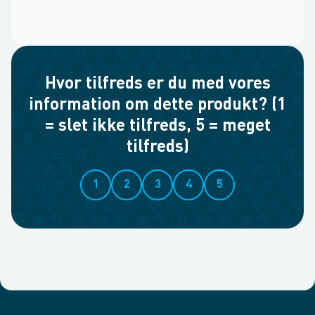
Hvor tilfreds er du med vores
information om dette produkt? (1
= slet ikke tilfreds, 5 = meget
tilfreds)
1
2
3
4
5