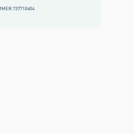
MMER
737710404