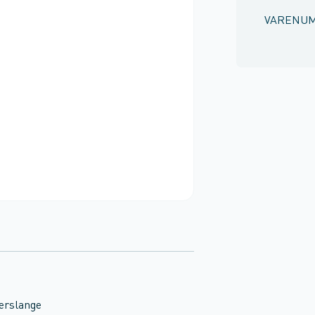
VARENU
serslange