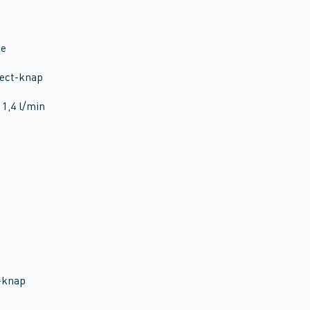
ge
lect-knap
1,4 l/min
-knap