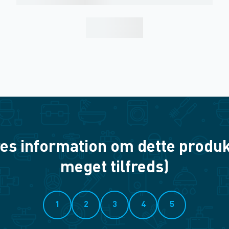
es information om dette produkt? 
meget tilfreds)
1
2
3
4
5