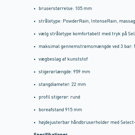
bruserstørrelse: 105 mm
stråletype: PowderRain, IntenseRain, massa
vælg stråletype komfortabelt med tryk på Se
maksimal gennemstrømsmængde ved 3 bar: 1
vægbeslag af kunststof
stigerørlængde: 959 mm
stangdiameter: 22 mm
profil stigerør: rund
boreafstand 915 mm
højdejusterbar håndbruserholder med Select