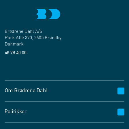
Brødrene Dahl A/S
Park Allé 370, 2605 Brøndby
Danmark
48 78 40 00
Facebook
LinkedIn
Om Brødrene Dahl
Kundeservice
Politikker
Vagttelefon 30 10 89 89
Spørgsmål og svar
Salgs- og leveringsbetingelser