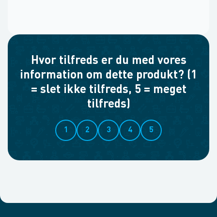
Hvor tilfreds er du med vores
information om dette produkt? (1
= slet ikke tilfreds, 5 = meget
tilfreds)
1
2
3
4
5