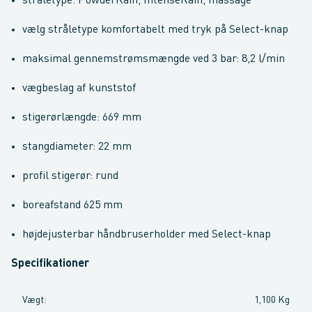
stråletype: PowderRain, IntenseRain, massage
vælg stråletype komfortabelt med tryk på Select-knap
maksimal gennemstrømsmængde ved 3 bar: 8,2 l/min
vægbeslag af kunststof
stigerørlængde: 669 mm
stangdiameter: 22 mm
profil stigerør: rund
boreafstand 625 mm
højdejusterbar håndbruserholder med Select-knap
Specifikationer
Vægt
:
1,100 Kg