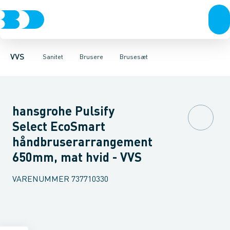
Rør & fittings
Toiletter, sæder og cisterner
Håndbrusere
Bruseslanger
Pressfittings & rør
Brusesæt
Vaske
Kuglehaner & ventiler
Armaturer
Brusestænger
Brusere
Hovedbru
Baderum
Afløb 
VVS
Sanitet
Brusere
Brusesæt
hansgrohe Pulsify
Select EcoSmart
håndbruserarrangement
650mm, mat hvid - VVS
VARENUMMER
737710330