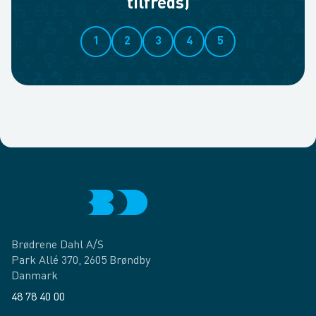
tilfreds)
1
2
3
4
5
Brødrene Dahl A/S
Park Allé 370, 2605 Brøndby
Danmark
48 78 40 00