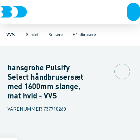
Rør & fittings
Toiletter, sæder og cisterner
Håndbrusere
Bruseslanger
Pressfittings & rør
Brusesæt
Vaske
Kuglehaner & ventiler
Armaturer
Brusestænger
Brusere
Hovedbru
Baderum
Afløb 
VVS
Sanitet
Brusere
Håndbrusere
hansgrohe Pulsify
Select håndbrusersæt
med 1600mm slange,
mat hvid - VVS
VARENUMMER
737710260