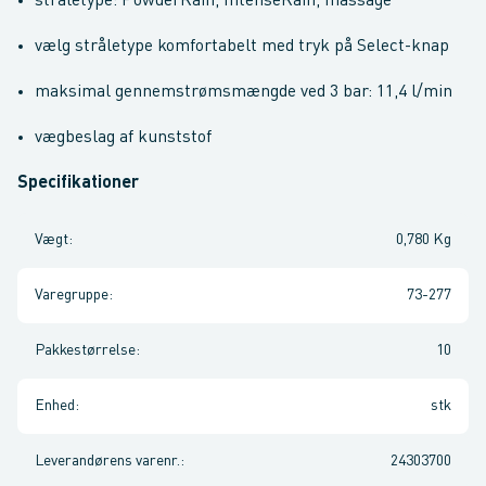
stråletype: PowderRain, IntenseRain, massage
vælg stråletype komfortabelt med tryk på Select-knap
maksimal gennemstrømsmængde ved 3 bar: 11,4 l/min
vægbeslag af kunststof
Specifikationer
Vægt
:
0,780 Kg
Varegruppe
:
73-277
Pakkestørrelse
:
10
Enhed
:
stk
Leverandørens varenr.
:
24303700