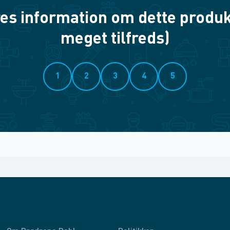
es information om dette produkt? 
meget tilfreds)
1
2
3
4
5