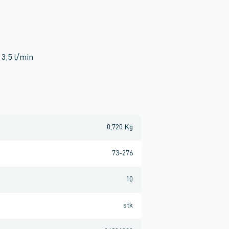
3,5 l/min
0,720 Kg
73-276
10
stk