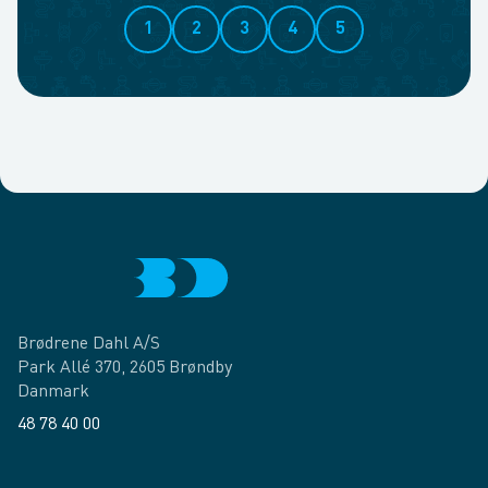
1
2
3
4
5
Brødrene Dahl A/S
Park Allé 370, 2605 Brøndby
Danmark
48 78 40 00