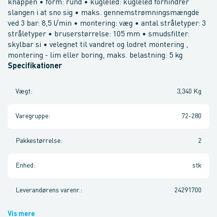
knappen • form: rund • kugleled: kugleled forhindrer
slangen i at sno sig • maks. gennemstrømningsmængde
ved 3 bar: 8,5 l/min • montering: væg • antal stråletyper: 3
stråletyper • bruserstørrelse: 105 mm • smudsfilter:
skylbar si • velegnet til vandret og lodret montering ,
montering - lim eller boring, maks. belastning: 5 kg
Specifikationer
Vægt
:
3,340 Kg
Varegruppe
:
72-280
Pakkestørrelse
:
2
Enhed
:
stk
Leverandørens varenr.
:
24291700
Vis mere