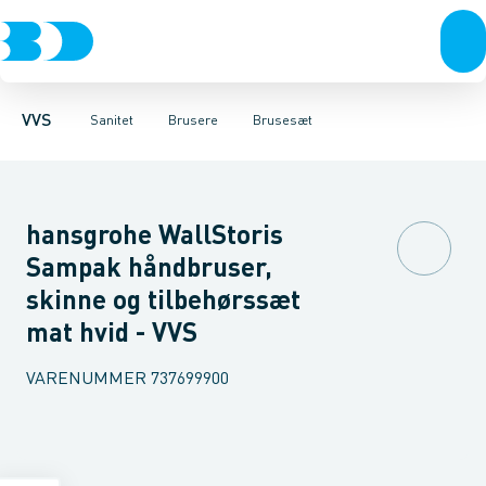
Rør & fittings
Toiletter, sæder og cisterner
Håndbrusere
Bruseslanger
Pressfittings & rør
Brusesæt
Vaske
Kuglehaner & ventiler
Armaturer
Brusestænger
Brusere
Hovedbru
Baderum
Afløb 
VVS
Sanitet
Brusere
Brusesæt
hansgrohe WallStoris
Sampak håndbruser,
skinne og tilbehørssæt
mat hvid - VVS
VARENUMMER
737699900