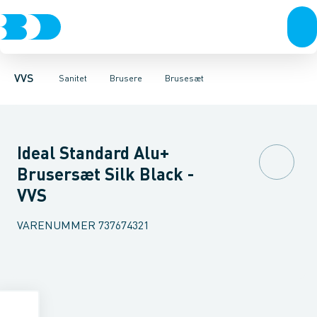
Rør & fittings
Toiletter, sæder og cisterner
Håndbrusere
Bruseslanger
Pressfittings & rør
Brusesæt
Vaske
Kuglehaner & ventiler
Armaturer
Brusestænger
Brusere
Hovedbru
Baderum
Afløb 
VVS
Sanitet
Brusere
Brusesæt
Ideal Standard Alu+
Brusersæt Silk Black -
VVS
VARENUMMER
737674321