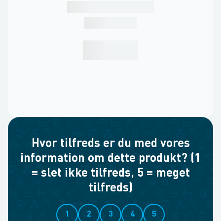
Hvor tilfreds er du med vores
information om dette produkt? (1
= slet ikke tilfreds, 5 = meget
tilfreds)
1
2
3
4
5