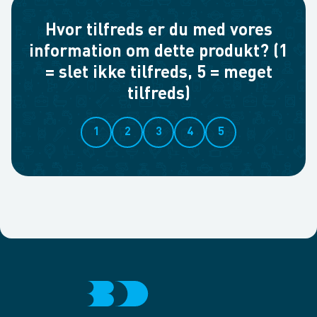
Hvor tilfreds er du med vores
information om dette produkt? (1
= slet ikke tilfreds, 5 = meget
tilfreds)
1
2
3
4
5