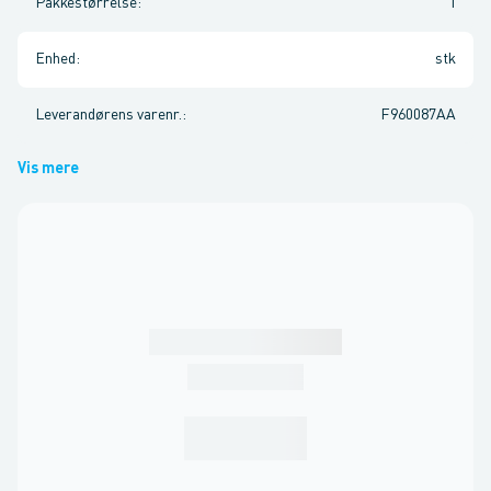
Pakkestørrelse
:
1
Enhed
:
stk
Leverandørens varenr.
:
F960087AA
Vis mere