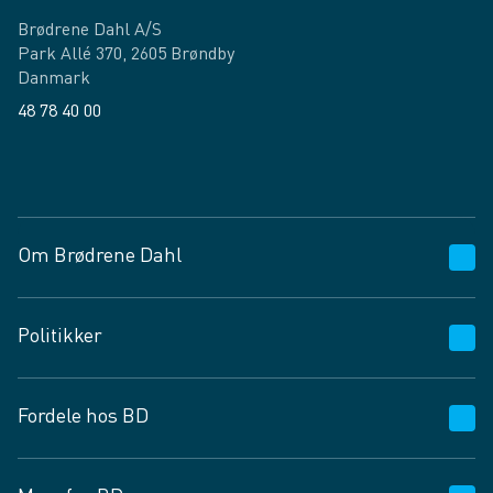
Brødrene Dahl A/S
Park Allé 370, 2605 Brøndby
Danmark
48 78 40 00
Facebook
LinkedIn
Om Brødrene Dahl
Kundeservice
Politikker
Vagttelefon 30 10 89 89
Spørgsmål og svar
Salgs- og leveringsbetingelser
Fordele hos BD
Job og karriere
Privatlivspolitik
Fødevarekontrolrapport
Cookies
24/7