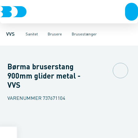
Rør & fittings
Toiletter, sæder og cisterner
Håndbrusere
Bruseslanger
Pressfittings & rør
Brusesæt
Vaske
Kuglehaner & ventiler
Armaturer
Brusestænger
Brusere
Hovedbru
Baderum
Afløb 
VVS
Sanitet
Brusere
Brusestænger
Børma bruserstang
900mm glider metal -
VVS
VARENUMMER
737671104