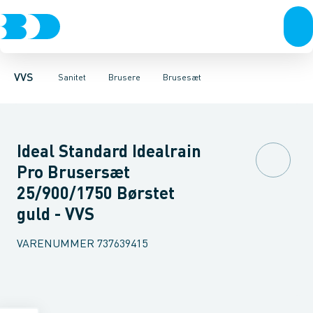
Rør & fittings
Toiletter, sæder og cisterner
Håndbrusere
Bruseslanger
Pressfittings & rør
Brusesæt
Vaske
Kuglehaner & ventiler
Armaturer
Brusestænger
Brusere
Hovedbru
Baderum
Afløb 
VVS
Sanitet
Brusere
Brusesæt
Ideal Standard Idealrain
Pro Brusersæt
25/900/1750 Børstet
guld - VVS
VARENUMMER
737639415