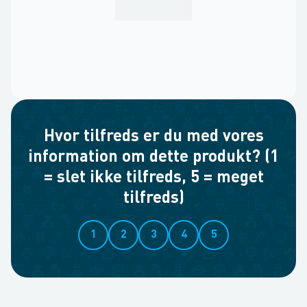
Hvor tilfreds er du med vores
information om dette produkt? (1
= slet ikke tilfreds, 5 = meget
tilfreds)
1
2
3
4
5