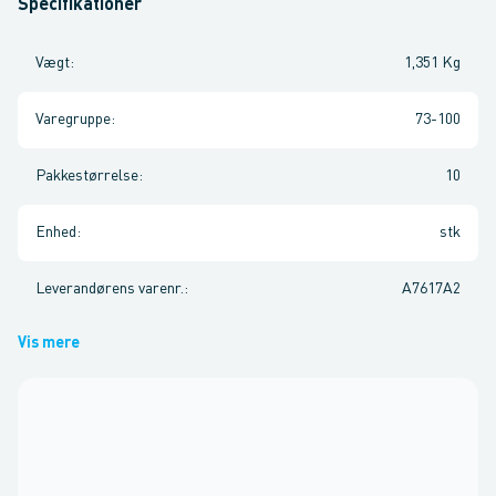
Specifikationer
Vægt
:
1,351 Kg
Varegruppe
:
73-100
Pakkestørrelse
:
10
Enhed
:
stk
Leverandørens varenr.
:
A7617A2
Vis mere