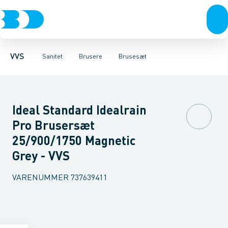
Rør & fittings
Toiletter, sæder og cisterner
Håndbrusere
Bruseslanger
Pressfittings & rør
Brusesæt
Vaske
Kuglehaner & ventiler
Armaturer
Brusestænger
Brusere
Hovedbru
Baderum
Afløb 
VVS
Sanitet
Brusere
Brusesæt
Ideal Standard Idealrain
Pro Brusersæt
25/900/1750 Magnetic
Grey - VVS
VARENUMMER
737639411