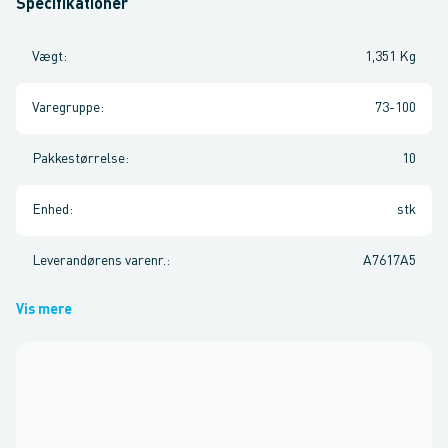
Specifikationer
Vægt
:
1,351 Kg
Varegruppe
:
73-100
Pakkestørrelse
:
10
Enhed
:
stk
Leverandørens varenr.
:
A7617A5
Vis mere