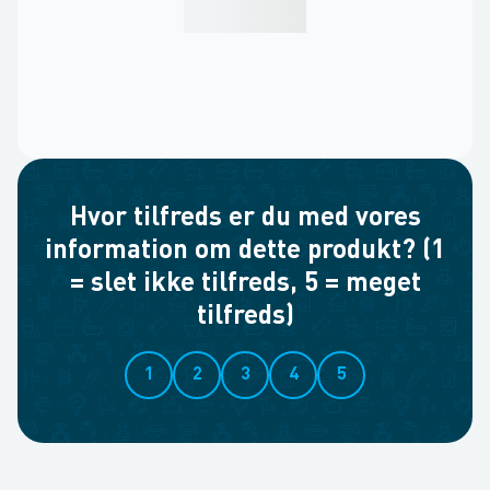
Hvor tilfreds er du med vores
information om dette produkt? (1
= slet ikke tilfreds, 5 = meget
tilfreds)
1
2
3
4
5